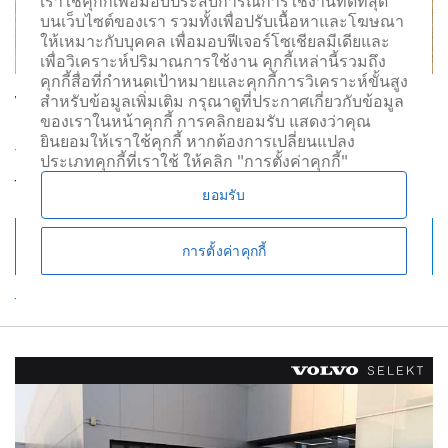
เราใช้คุกกี้เพื่อมอบประสบการณ์การใช้งานที่ดีที่สุด
บนเว็บไซต์ของเรา รวมทั้งเพื่อปรับเนื้อหาและโฆษณา
ให้เหมาะกับบุคคล เพื่อมอบฟีเจอร์โซเชียลมีเดียและ
เพื่อวิเคราะห์ปริมาณการใช้งาน คุกกี้เหล่านี้รวมถึง
คุกกี้สื่อที่กำหนดเป้าหมายและคุกกี้การวิเคราะห์ขั้นสูง
Volvo XC60 Ultra - T8 Plug-in Hybrid Bright (MY25)
สำหรับข้อมูลเพิ่มเติม กรุณาดูที่ประกาศเกี่ยวกับข้อมูล
ของเราในหน้าคุกกี้ การคลิกยอมรับ แสดงว่าคุณ
2025
รถบริษัท
9,000 กม.
น้ำมัน
456 hp
1969cc
ยินยอมให้เราใช้คุกกี้ หากต้องการเปลี่ยนแปลง
Vapour Grey
หนังแท้สี Charcoal ภายในห้องโดยสารสี Charcoal
ประเภทคุกกี้ที่เราใช้ ให้คลิก "การตั้งค่าคุกกี้"
THB 2,890,000
ยอมรับ
รายละเอียดทั้งหมด
การตั้งค่าคุกกี้
รายการโปรด
button_call