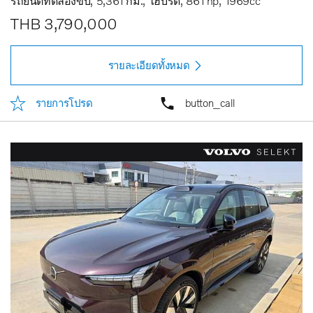
รถยนต์ทดลองขับ
5,361 กม.
ไฮบริด
861 hp
1969cc
THB 3,790,000
รายละเอียดทั้งหมด
รายการโปรด
button_call