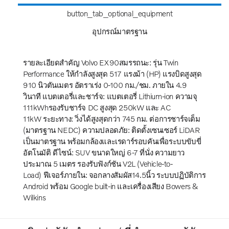
button_tab_optional_equipment
อุปกรณ์มาตรฐาน
รายละเอียดสำคัญ Volvo EX90สมรรถนะ: รุ่น Twin
Performance ให้กำลังสูงสุด 517 แรงม้า (HP) แรงบิดสูงสุด
910 นิวตันเมตร อัตราเร่ง 0-100 กม./ชม. ภายใน 4.9
วินาที แบตเตอรี่และชาร์จ: แบตเตอรี่ Lithium-ion ความจุ
111kWhรองรับชาร์จ DC สูงสุด 250kW และ AC
11kW ระยะทาง: วิ่งได้สูงสุดกว่า 745 กม. ต่อการชาร์จเต็ม
(มาตรฐาน NEDC) ความปลอดภัย: ติดตั้งเซนเซอร์ LiDAR
เป็นมาตรฐาน พร้อมกล้องและเรดาร์รอบคันเพื่อระบบขับขี่
อัตโนมัติ ดีไซน์: SUV ขนาดใหญ่ 6-7 ที่นั่ง ความยาว
ประมาณ 5 เมตร รองรับฟังก์ชัน V2L (Vehicle-to-
Load) ฟีเจอร์ภายใน: จอกลางสัมผัส14.5นิ้ว ระบบปฏิบัติการ
Android พร้อม Google built-in และเครื่องเสียง Bowers &
Wilkins