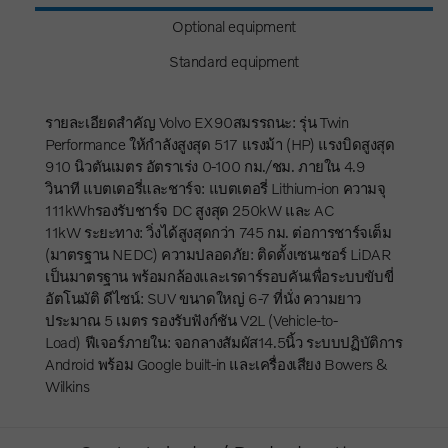
Optional equipment
Standard equipment
รายละเอียดสำคัญ Volvo EX90สมรรถนะ: รุ่น Twin
Performance ให้กำลังสูงสุด 517 แรงม้า (HP) แรงบิดสูงสุด
910 นิวตันเมตร อัตราเร่ง 0-100 กม./ชม. ภายใน 4.9
วินาที แบตเตอรี่และชาร์จ: แบตเตอรี่ Lithium-ion ความจุ
111kWhรองรับชาร์จ DC สูงสุด 250kW และ AC
11kW ระยะทาง: วิ่งได้สูงสุดกว่า 745 กม. ต่อการชาร์จเต็ม
(มาตรฐาน NEDC) ความปลอดภัย: ติดตั้งเซนเซอร์ LiDAR
เป็นมาตรฐาน พร้อมกล้องและเรดาร์รอบคันเพื่อระบบขับขี่
อัตโนมัติ ดีไซน์: SUV ขนาดใหญ่ 6-7 ที่นั่ง ความยาว
ประมาณ 5 เมตร รองรับฟังก์ชัน V2L (Vehicle-to-
Load) ฟีเจอร์ภายใน: จอกลางสัมผัส14.5นิ้ว ระบบปฏิบัติการ
Android พร้อม Google built-in และเครื่องเสียง Bowers &
Wilkins