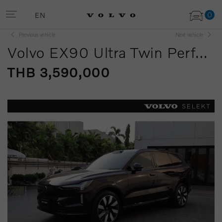
0
EN
Previous vehicle
Next vehicle
Volvo EX90 Ultra Twin Performance 7 seats
THB 3,590,000