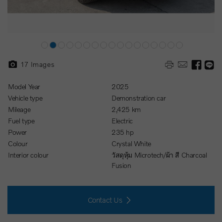
17
Images
Model Year
2025
Vehicle type
Demonstration car
Mileage
2,425 km
Fuel type
Electric
Power
235 hp
Colour
Crystal White
Interior colour
วัสดุหุ้ม Microtech/ผ้า สี Charcoal
Fusion
Contact Us