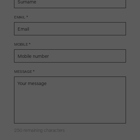
EMAIL *
MOBILE *
MESSAGE *
250
remaining characters