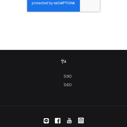
รุ่น
S90
S60