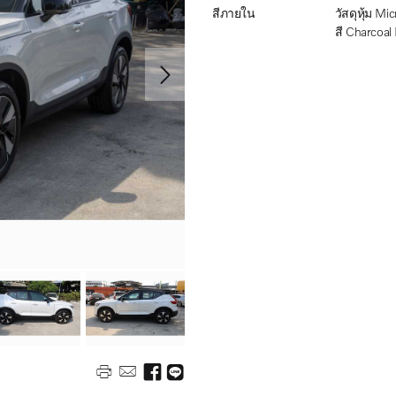
สีภายใน
วัสดุหุ้ม Microtech/ผ้า
สี Charcoal