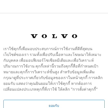
เราใช้คุกกี้เพื่อมอบประสบการณ์การใช้งานที่ดีที่สุดบน
New XC90 Ultra T8 Plug-in Hybrid Bright MY 2
เว็บไซต์ของเรา รวมทั้งเพื่อปรับเนื้อหาและโฆษณาให้เหมาะ
กับบุคคล เพื่อมอบฟีเจอร์โซเชียลมีเดียและเพื่อวิเคราะห์
ปริมาณการใช้งาน คุกกี้เหล่านี้รวมถึงคุกกี้สื่อที่กำหนดเป้า
4,000 กม.
ไฮบริด
620 hp
1969cc
หมายและคุกกี้การวิเคราะห์ขั้นสูง สำหรับข้อมูลเพิ่มเติม
าง
ขับเคลื่อน 4 ล้อ
เบาะหนัง
กรุณาดูที่ประกาศเกี่ยวกับข้อมูลของเราในหน้าคุกกี้ การคลิก
ยอมรับ แสดงว่าคุณยินยอมให้เราใช้คุกกี้ หากต้องการ
เพรสทีจ ออโต จำกัด - ตลิ่งชัน
เปลี่ยนแปลงประเภทคุกกี้ที่เราใช้ ให้คลิก "การตั้งค่าคุกกี้"
รมราชชนนี
านคร, 10170
434-4488
ยอมรับ