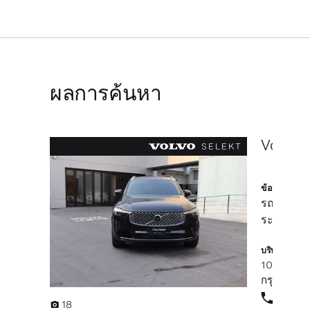
ผลการค้นหา
Volvo 
ข้อมูลรถยนต์
รถบริษัท
ระบบนำท
บริษัท นิวตัน 
109 ถนนบ
กรุงเทพมห
02-
18