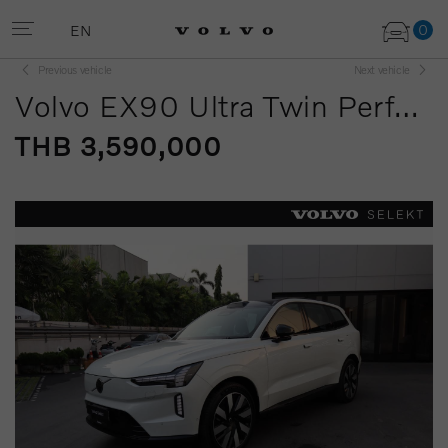
0
EN
Previous vehicle
Next vehicle
Volvo EX90 Ultra Twin Performance 7 seats
THB 3,590,000