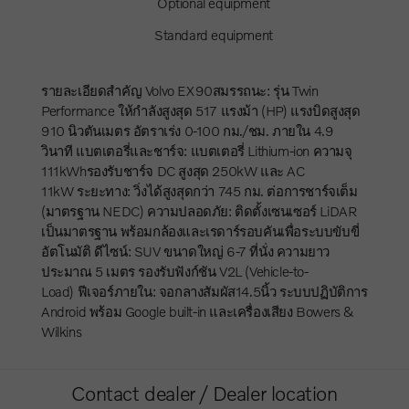
Optional equipment
Standard equipment
รายละเอียดสำคัญ Volvo EX90สมรรถนะ: รุ่น Twin
Performance ให้กำลังสูงสุด 517 แรงม้า (HP) แรงบิดสูงสุด
910 นิวตันเมตร อัตราเร่ง 0-100 กม./ชม. ภายใน 4.9
วินาที แบตเตอรี่และชาร์จ: แบตเตอรี่ Lithium-ion ความจุ
111kWhรองรับชาร์จ DC สูงสุด 250kW และ AC
11kW ระยะทาง: วิ่งได้สูงสุดกว่า 745 กม. ต่อการชาร์จเต็ม
(มาตรฐาน NEDC) ความปลอดภัย: ติดตั้งเซนเซอร์ LiDAR
เป็นมาตรฐาน พร้อมกล้องและเรดาร์รอบคันเพื่อระบบขับขี่
อัตโนมัติ ดีไซน์: SUV ขนาดใหญ่ 6-7 ที่นั่ง ความยาว
ประมาณ 5 เมตร รองรับฟังก์ชัน V2L (Vehicle-to-
Load) ฟีเจอร์ภายใน: จอกลางสัมผัส14.5นิ้ว ระบบปฏิบัติการ
Android พร้อม Google built-in และเครื่องเสียง Bowers &
Wilkins
Contact dealer / Dealer location