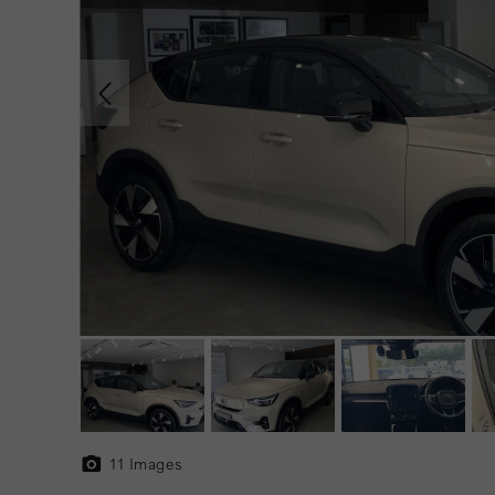
11
Images