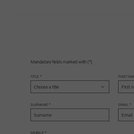
Mandatory fields marked with (*)
TITLE *
FIRST NA
Choose a title
SURNAME *
EMAIL *
MOBILE *