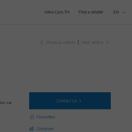
Volvo Cars TH
Find a retailer
EN
Previous vehicle
Next vehicle
Contact Us
ion car
Favourites
Compare