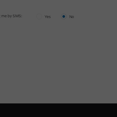
t me by SMS:
Yes
No