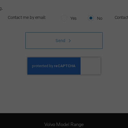
g.
Contact me by email:
Contac
Yes
No
Send
Volvo Model Range